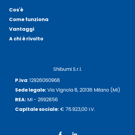
Cos'è
Come funziona
Vantaggi
A chi è rivolto
Shibumi S.r.l.
P.iva
: 12926060968
Sede legale:
Via Vignola 8, 20136 Milano (MI)
REA:
MI - 2692856
Capitale sociale:
€ 76.923,00 I.V.