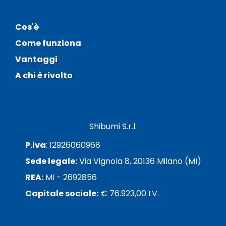
Cos'è
Come funziona
Vantaggi
A chi è rivolto
Shibumi S.r.l.
P.iva
: 12926060968
Sede legale:
Via Vignola 8, 20136 Milano (MI)
REA:
MI - 2692856
Capitale sociale:
€ 76.923,00 I.V.