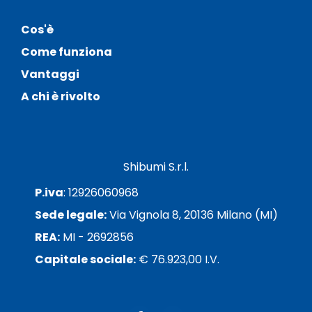
Cos'è
Come funziona
Vantaggi
A chi è rivolto
Shibumi S.r.l.
P.iva
: 12926060968
Sede legale:
Via Vignola 8, 20136 Milano (MI)
REA:
MI - 2692856
Capitale sociale:
€ 76.923,00 I.V.