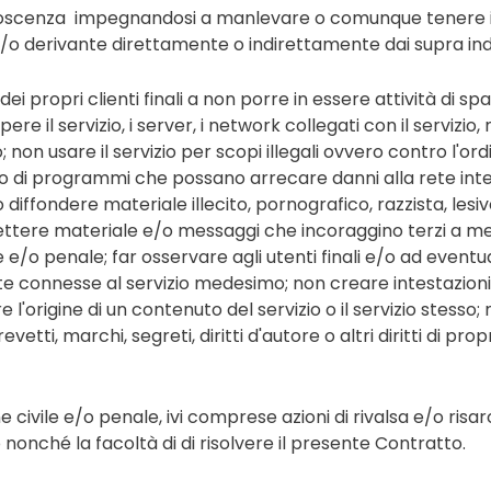
noscenza impegnandosi a manlevare o comunque tenere in
o derivante direttamente o indirettamente dai supra indic
ei propri clienti finali a non porre in essere attività di spam
re il servizio, i server, i network collegati con il servizio
; non usare il servizio per scopi illegali ovvero contro l'or
lizzo di programmi che possano arrecare danni alla rete int
o diffondere materiale illecito, pornografico, razzista, le
ettere materiale e/o messaggi che incoraggino terzi a met
 e/o penale; far osservare agli utenti finali e/o ad eventuali 
ete connesse al servizio medesimo; non creare intestazion
are l'origine di un contenuto del servizio o il servizio stesso
vetti, marchi, segreti, diritti d'autore o altri diritti di pro
e civile e/o penale, ivi comprese azioni di rivalsa e/o risar
lo nonché la facoltà di di risolvere il presente Contratto.