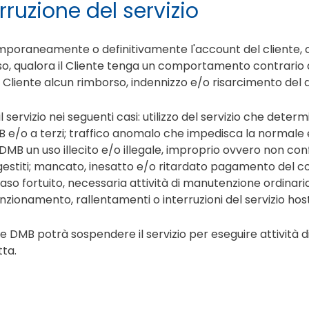
rruzione del servizio
 temporaneamente o definitivamente l'account del cliente
o, qualora il Cliente tenga un comportamento contrario all
l Cliente alcun rimborso, indennizzo e/o risarcimento del 
il servizio nei seguenti casi: utilizzo del servizio che determi
 e/o a terzi; traffico anomalo che impedisca la normale e
DMB un uso illecito e/o illegale, improprio ovvero non con
ti gestiti; mancato, inesatto e/o ritardato pagamento del co
o fortuito, necessaria attività di manutenzione ordinaria
nzionamento, rallentamenti o interruzioni del servizio hos
he DMB potrà sospendere il servizio per eseguire attività 
tta.