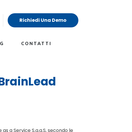
Richiedi Una Demo
OG
CONTATTI
 BrainLead
re as a Service S.a.a.S, secondo le