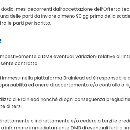
 dodici mesi decorrenti dall’accettazione dell’Offerta te
 una delle parti da inviare almeno 90 gg prima della scad
 le parti per iscritto.
e
mpestivamente a DMB eventuali variazioni relative all’intes
esente contratto.
 dati immessi nella piattaforma Brainlead ed è responsabile 
ponsabilità ed onere di accertamento e/o controllo a ri
l'utilizzo di Brainlead nonché di ogni conseguenza pregiudi
e di terzi.
 direttamente o indirettamente e/o cedere a terzi le cred
gna a informare immediatamente DMB di eventuali furti o sm