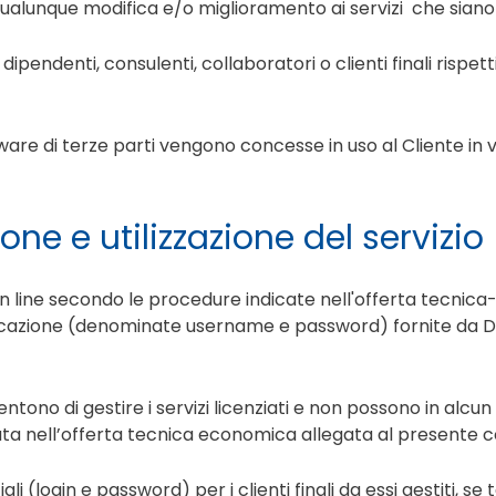
e qualunque modifica e/o miglioramento ai servizi che sian
i dipendenti, consulenti, collaboratori o clienti finali risp
ware di terze parti vengono concesse in uso al Cliente in 
ione e utilizzazione del servizio
iti on line secondo le procedure indicate nell'offerta tecn
nticazione (denominate username e password) fornite da 
entono di gestire i servizi licenziati e non possono in alc
ta nell’offerta tecnica economica allegata al presente c
li (login e password) per i clienti finali da essi gestiti, se 