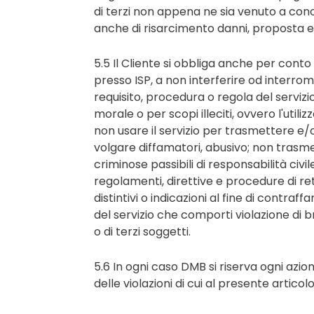
di terzi non appena ne sia venuto a co
anche di risarcimento danni, proposta e/
5.5 Il Cliente si obbliga anche per conto d
presso ISP, a non interferire od interrompe
requisito, procedura o regola del servizio
morale o per scopi illeciti, ovvero l'uti
non usare il servizio per trasmettere e/
volgare diffamatori, abusivo; non trasm
criminose passibili di responsabilità civile
regolamenti, direttive e procedure di r
distintivi o indicazioni al fine di contraff
del servizio che comporti violazione di bre
o di terzi soggetti.
5.6 In ogni caso DMB si riserva ogni azion
delle violazioni di cui al presente artico