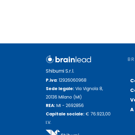
BR
Shibumi S.r.l.
C
P.iva
: 12926060968
Sede legale:
Via Vignola 8,
C
20136 Milano (MI)
V
REA:
MI - 2692856
A 
Capitale sociale:
€ 76.923,00
I.V.