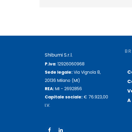
BR
Shibumi S.r.l.
P.iva
: 12926060968
C
Sede legale:
Via Vignola 8,
20136 Milano (MI)
C
REA:
MI - 2692856
V
Capitale sociale:
€ 76.923,00
A 
I.V.