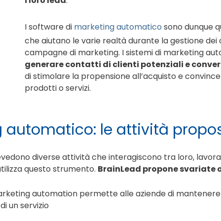
i loro lead
.
I software di
marketing automatico
sono dunque qu
che aiutano le varie realtà durante la gestione dei c
campagne di marketing. I sistemi di marketing aut
generare contatti di clienti potenziali e convertir
di stimolare la propensione all’acquisto e convinc
prodotti o servizi.
 automatico: le attività propo
vedono diverse attività che interagiscono tra loro, lavoran
utilizza questo strumento.
BrainLead propone svariate 
marketing automation permette alle aziende di mantenere v
di un servizio