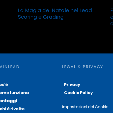
La Magia del Natale nel Lead
Scoring e Grading
e
o
Leggi tutto
Campagne mail: report aperture
AINLEAD
LEGAL & PRIVACY
os'è
Privacy
ome funziona
Cookie Policy
antaggi
Impostazioni dei Cookie
chi è rivolto