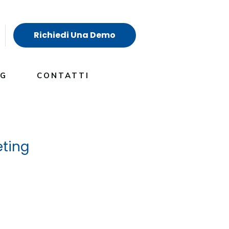
Richiedi Una Demo
OG
CONTATTI
eting