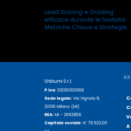
Lead Scoring e Grading
efficace durante le festività:
Metriche Chiave e Strategie
Leggi tutto
BR
Shibumi S.r.l.
P.iva
: 12926060968
C
Sede legale:
Via Vignola 8,
20136 Milano (MI)
C
REA:
MI - 2692856
V
Capitale sociale:
€ 76.923,00
A 