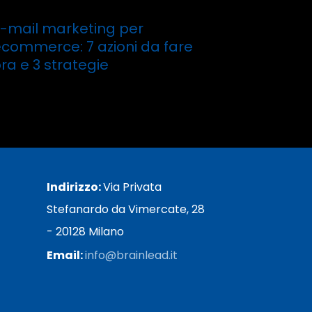
E-mail marketing per
commerce: 7 azioni da fare
ra e 3 strategie
Leggi tutto
Indirizzo:
Via Privata
Stefanardo da Vimercate, 28
- 20128 Milano
Email:
info@brainlead.it